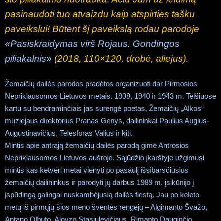
pasinaudoti tuo atvaizdu kaip atspirties tašku
paveikslui! Būtent šį paveikslą rodau parodoje
«Pasiskraidymas virš Rojaus. Gondingos
piliakalnis»
(2018, 110×120, drobė, aliejus).
Žemaičių dailės parodos pradėtos organizuoti dar Pirmosios
Nepriklausomos Lietuvos metais. 1938, 1940 ir 1943 m. Telšiuose
kartu su bendraminčiais jas surengė poetas, Žemaičių „Alkos“
muziejaus direktorius Pranas Genys, dailininkai Paulius Augius-
Augustinavičius, Telesforas Valius ir kiti.
Mintis apie antrąją žemaičių dailės parodą gimė Antrosios
Nepriklausomos Lietuvos aušroje. Sąjūdžio įkarštyje užgimusi
mintis kas ketveri metai vienyti po pasaulį išsibarsčiusius
žemaičių dailininkus ir parodyti jų darbus 1989 m. įsikūnijo į
įspūdingą galingai nuskambėjusią dailės fiestą. Jau po keleto
metų iš pirmųjų šios meno šventės rengėjų – Algimanto Švažo,
Antano Olbuto, Aloyzo Stasiulevičiaus, Rimanto Dauginčio,