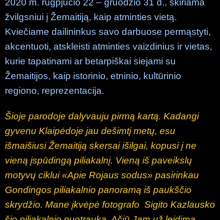
2020 m. rugpjūčio 22 – gruodžio 31 d., skiriama
žvilgsniui į Žemaitiją, kaip atminties vietą.
Kviečiame dailininkus savo darbuose permąstyti,
akcentuoti, atskleisti atminties vaizdinius ir vietas,
kurie tapatinami ar betarpiškai siejami su
Žemaitijos, kaip istorinio, etninio, kultūrinio
regiono, reprezentacija.
Šioje parodoje dalyvauju pirmą kartą. Kadangi
gyvenu Klaipėdoje jau dešimtį metų, esu
išmaišiusi Žemaitiją skersai išilgai, kopusi į ne
vieną įspūdingą piliakalnį. Vieną iš paveikslų
motyvų ciklui «Apie Rojaus sodus» pasirinkau
Gondingos piliakalnio panoramą iš paukščio
skrydžio. Mane įkvėpė fotografo Sigito Kazlausko
šio piliakalnio nuotrauka. Ačiū Jam už leidimą