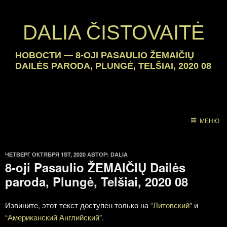
DALIA ČISTOVAITĖ
НОВОСТИ
—
8-OJI PASAULIO ŽEMAIČIŲ
DAILĖS PARODA, PLUNGĖ, TELŠIAI, 2020 08
МЕНЮ
ОПУБЛИКОВАНО
ЧЕТВЕРГ ОКТЯБРЯ 1ST, 2020
АВТОР:
DALIA
8-oji Pasaulio ŽEMAIČIŲ Dailės
paroda, Plungė, Telšiai, 2020 08
Извините, этот текст доступен только на “
Литовский
” и
“
Американский Английский
”.