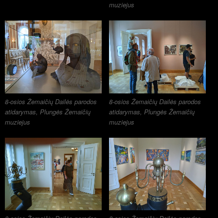
muziejus
8-osios Žemaičių Dailės parodos
8-osios Žemaičių Dailės parodos
atidarymas, Plungės Žemaičių
atidarymas, Plungės Žemaičių
muziejus
muziejus