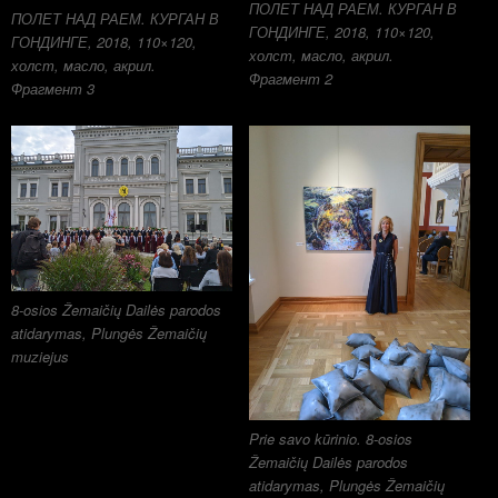
ПОЛЕТ НАД РАЕМ. КУРГАН В
ПОЛЕТ НАД РАЕМ. КУРГАН В
ГОНДИНГЕ, 2018, 110×120,
ГОНДИНГЕ, 2018, 110×120,
холст, масло, акрил.
холст, масло, акрил.
Фрагмент 2
Фрагмент 3
8-osios Žemaičių Dailės parodos
atidarymas, Plungės Žemaičių
muziejus
Prie savo kūrinio. 8-osios
Žemaičių Dailės parodos
atidarymas, Plungės Žemaičių