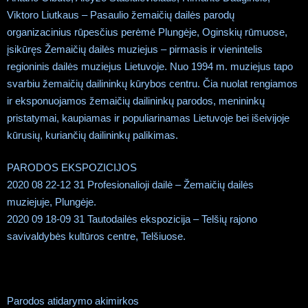
Viktoro Liutkaus – Pasaulio žemaičių dailės parodų
organizacinius rūpesčius perėmė Plungėje, Oginskių rūmuose,
įsikūręs Žemaičių dailės muziejus – pirmasis ir vienintelis
regioninis dailės muziejus Lietuvoje. Nuo 1994 m. muziejus tapo
svarbiu žemaičių dailininkų kūrybos centru. Čia nuolat rengiamos
ir eksponuojamos žemaičių dailininkų parodos, menininkų
pristatymai, kaupiamas ir populiarinamas Lietuvoje bei išeivijoje
kūrusių, kuriančių dailininkų palikimas.
PARODOS EKSPOZICIJOS
2020 08 22-12 31 Profesionalioji dailė – Žemaičių dailės
muziejuje, Plungėje.
2020 09 18-09 31 Tautodailės ekspozicija – Telšių rajono
savivaldybės kultūros centre, Telšiuose.
Parodos atidarymo akimirkos