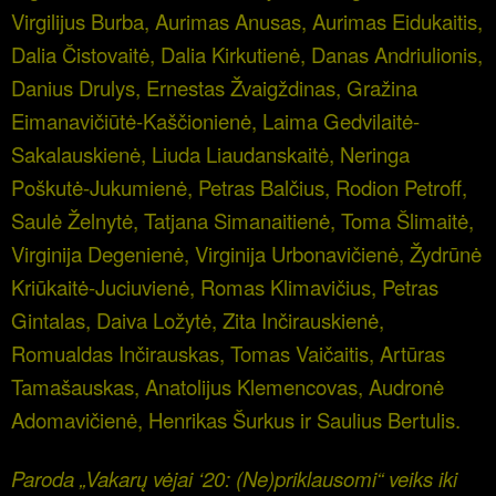
Virgilijus Burba, Aurimas Anusas, Aurimas Eidukaitis,
Dalia Čistovaitė, Dalia Kirkutienė, Danas Andriulionis,
Danius Drulys, Ernestas Žvaigždinas, Gražina
Eimanavičiūtė-Kaščionienė, Laima Gedvilaitė-
Sakalauskienė, Liuda Liaudanskaitė, Neringa
Poškutė-Jukumienė, Petras Balčius, Rodion Petroff,
Saulė Želnytė, Tatjana Simanaitienė, Toma Šlimaitė,
Virginija Degenienė, Virginija Urbonavičienė, Žydrūnė
Kriūkaitė-Juciuvienė, Romas Klimavičius, Petras
Gintalas, Daiva Ložytė, Zita Inčirauskienė,
Romualdas Inčirauskas, Tomas Vaičaitis, Artūras
Tamašauskas, Anatolijus Klemencovas, Audronė
Adomavičienė, Henrikas Šurkus ir Saulius Bertulis.
Paroda „Vakarų vėjai ‘20: (Ne)priklausomi“ veiks iki