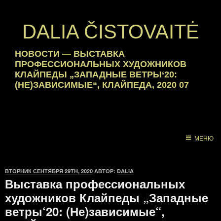
DALIA ČISTOVAITĖ
НОВОСТИ
—
ВЫСТАВКА
ПРОФЕССИОНАЛЬНЫХ ХУДОЖНИКОВ
КЛАЙПЕДЫ „ЗАПАДНЫЕ ВЕТРЫ‘20:
(НЕ)ЗАВИСИМЫЕ“, КЛАЙПЕДА, 2020 07
МЕНЮ
ОПУБЛИКОВАНО
ВТОРНИК СЕНТЯБРЯ 29TH, 2020
АВТОР:
DALIA
Выставка профессиональных
художников Клайпеды „Западные
ветры‘20: (Не)зависимые“,