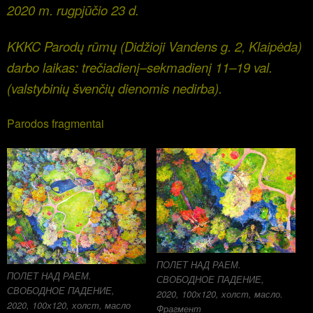
2020 m. rugpjūčio 23 d.
KKKC Parodų rūmų (Didžioji Vandens g. 2, Klaipėda)
darbo laikas: trečiadienį–sekmadienį 11–19 val.
(valstybinių švenčių dienomis nedirba).
Parodos fragmentai
ПОЛЕТ НАД РАЕМ.
ПОЛЕТ НАД РАЕМ.
СВОБОДНОЕ ПАДЕНИЕ,
СВОБОДНОЕ ПАДЕНИЕ,
2020, 100х120, холст, масло.
2020, 100х120, холст, масло
Фрагмент