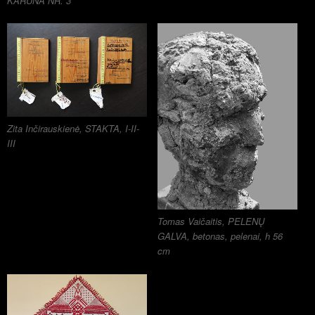
KARŪNA NR. 3
Zita Inčirauskienė, STAKTA, I-II-
III
Tomas Vaičaitis, PELENŲ
GALVA, betonas, pelenai, h 56
cm