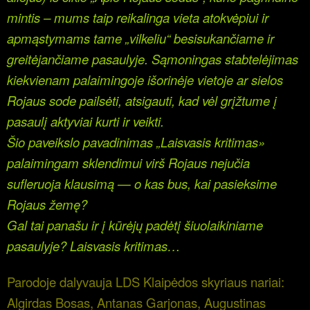
mintis – mums taip reikalinga vieta atokvėpiui ir
apmąstymams tame „vilkeliu“ besisukančiame ir
greitėjančiame pasaulyje. Sąmoningas stabtelėjimas
kiekvienam palaimingoje išorinėje vietoje ar sielos
Rojaus sode pailsėti, atsigauti, kad vėl grįžtume į
pasaulį aktyviai kurti ir veikti.
Šio paveikslo pavadinimas „Laisvasis kritimas»
palaimingam sklendimui virš Rojaus nejučia
sufleruoja klausimą — o kas bus, kai pasieksime
Rojaus žemę?
Gal tai panašu ir į kūrėjų padėtį šiuolaikiniame
pasaulyje? Laisvasis kritimas…
Parodoje dalyvauja LDS Klaipėdos skyriaus nariai:
Algirdas Bosas, Antanas Garjonas, Augustinas