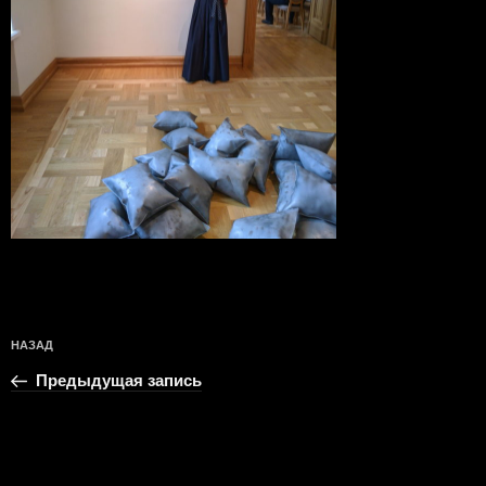
Навигация
Предыдущая
НАЗАД
по
запись:
записям
Предыдущая запись