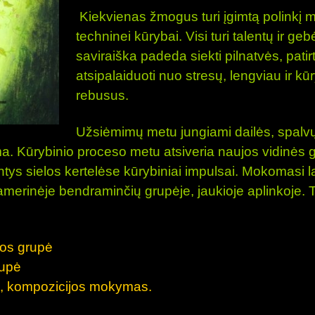
Kiekvienas žmogus turi įgimtą polinkį 
techninei kūrybai. Visi turi talentų ir ge
saviraiška padeda siekti pilnatvės, pati
atsipalaiduoti nuo stresų, lengviau ir k
rebusus.
Užsiėmimų metu jungiami
dailės, spalv
ma.
Kūrybinio proceso metu atsiveria naujos vidinės 
ntys sielos kertelėse kūrybiniai impulsai. Mokomasi la
merinėje bendraminčių grupėje, jaukioje aplinkoje.
T
kos grupė
rupė
os, kompozicijos mokymas.