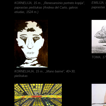
EMILIJA, 8
KORNELIJA, 15 m., „Renesansinio portreto kopija“,
paprastas
paprastas pieštukas (Andrea del Carto, galvos
etiudas, 1524 m.)
TOMA, 17 
KORNELIAJA, 15 m., „Mano baimė“, 40×30,
pieštukas