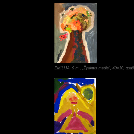
EMILIJA, 9 m., „Žydintis medis“, 40×30, gua