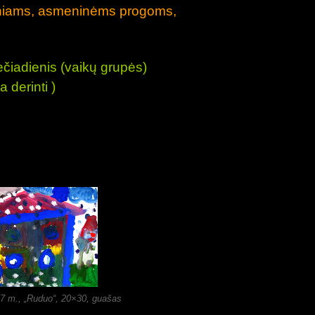
dieniams, asmeninėms progoms,
ečiadienis (vaikų grupės)
 derinti )
 m., „Ruduo“, 20×30, guašas