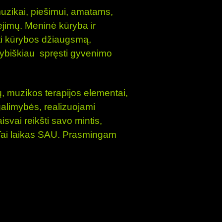
muzikai, piešimui, amatams,
bėjimų. Meninė kūryba ir
rti kūrybos džiaugsmą,
ūrybiškiau spręsti gyvenimo
ų, muzikos terapijos elementai,
galimybės, realizuojami
isvai reikšti savo mintis,
ai laikas SAU.
Prasmingam