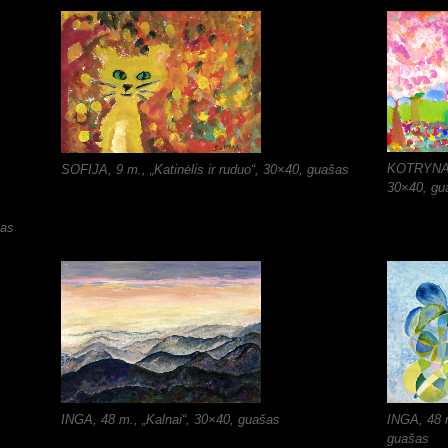
KOTRYNA G
SOFIJA, 9 m., „Katinėlis ir ruduo“, 30×40, guašas
30×40, gu
šas
INGA, 48 m., „Kalnai“, 30×40, guašas
INGA, 48 m
guašas