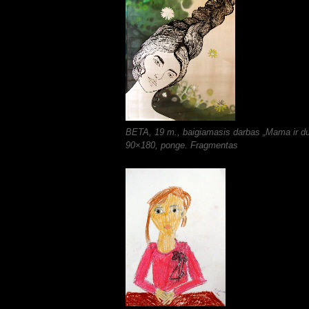
BETA, 19 m., baigiamasis darbas „Mama ir du
90×180, ponge. Fragmentas