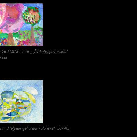
ELMINĖ, 9 m., „Žydintis pavasaris“,
ašas
., „Mėlynai geltonas koloritas“, 30×40,