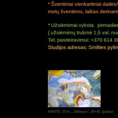
* Šventiniai vienkartiniai dai
metų šventėms, laikas derinama
* Užsiėmimai vyksta: pirmadieni
( užsiėmimų trukmė 1,5 val. nuo 
Tel. pasiteiravimui: +370 614 
Studijos adresas: Smilties pyl
MANTĖ, 10 m., „Debesys“, 30×40, guašas