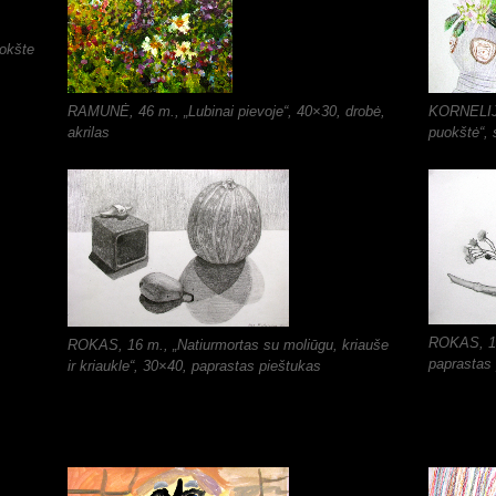
uokšte
RAMUNĖ, 46 m., „Lubinai pievoje“, 40×30, drobė,
KORNELIJA
akrilas
puokštė“, 
ROKAS, 14
ROKAS, 16 m., „Natiurmortas su moliūgu, kriauše
paprastas
ir kriaukle“, 30×40, paprastas pieštukas