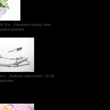
, 8 m., „Pavasarinė laukinių žiedų
spalvoti pieštukai
 m., „Rudeninis natiurmortas“, 21×30,
 pieštukas