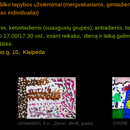
lės/šilko tapybos užsiėmimai (mergvakariams, gimta
s individualiai)
s, ketvirtadienis (suaugusių grupės), antradienis, tr
17.00/17.30 val., esant reikalui, dieną ir laiką galima
38844.
imo g. 10, Klaipėda
JORŪNĖ, 7
LEONARDAS, 8 m., „Žiema“, 30×40, guašas