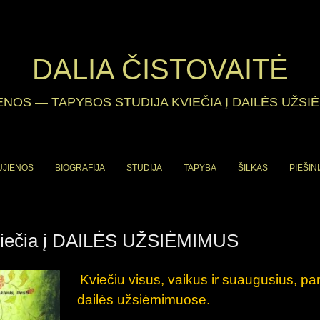
DALIA ČISTOVAITĖ
ENOS
—
TAPYBOS STUDIJA KVIEČIA Į DAILĖS UŽSI
UJIENOS
BIOGRAFIJA
STUDIJA
TAPYBA
ŠILKAS
PIEŠINI
ečia į DAILĖS UŽSIĖMIMUS
Kviečiu visus,
vaikus ir suaugusius, pan
dailės užsiėmimuose.