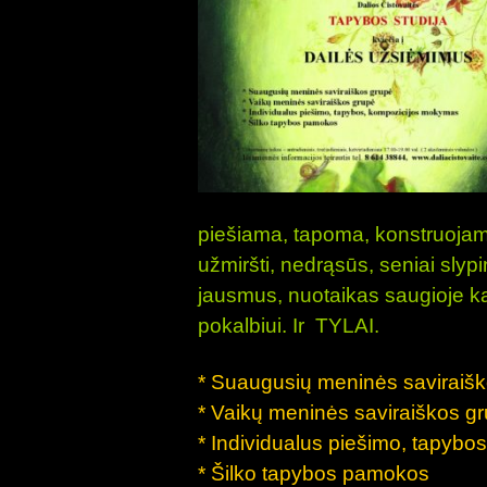
piešiama, tapoma, konstruoja
užmiršti, nedrąsūs, seniai slypi
jausmus, nuotaikas saugioje ka
pokalbiui.
Ir
TYLAI
.
* Suaugusių meninės saviraiš
* Vaikų meninės saviraiškos g
* Individualus piešimo, tapyb
* Šilko tapybos pamokos