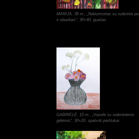
MARIJA, 38 m., „Natiurmortas su rudenine p
ir obuoliais“, 30×40, guašas
GABRIELĖ, 10 m., „Vazelė su rudeninėmis
gėlėmis“, 30×20, spalvoti pieštukai