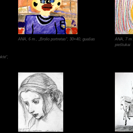
ANA, 6 m., „Brolio portretas“, 30×40, guašas
ANA, 7 m.
pieštukai
ktė“,