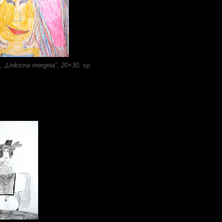
, „Linksma mergina“, 20×30, sp.