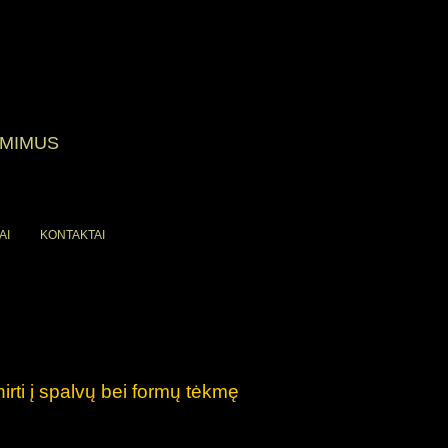
ĖMIMUS
AI
KONTAKTAI
irti į spalvų bei formų tėkmę