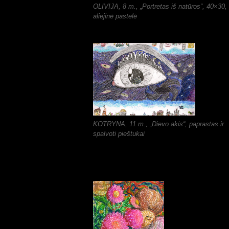
OLIVIJA, 8 m., „Portretas iš natūros“, 40×30,
aliejinė pastelė
KOTRYNA, 11 m., „Dievo akis“, paprastas ir
spalvoti pieštukai