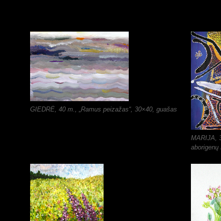
GIEDRĖ, 40 m., „Ramus peizažas“, 30×40, guašas
MARIJA, 38
aborigenų