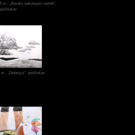
 m., „Baroko laikotarpio raitelė“,
 pieštukas
m., „Debesys“, pieštukas