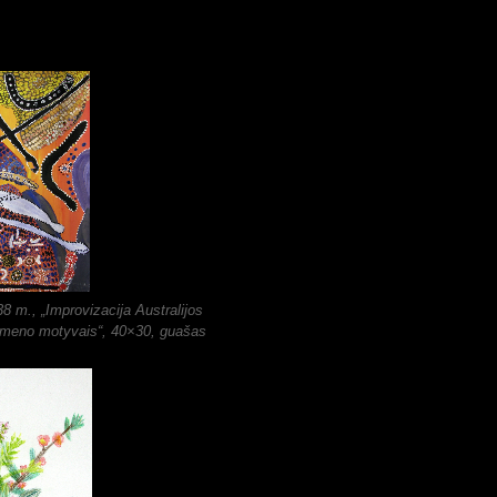
 m., „Improvizacija Australijos
 meno motyvais“, 40×30, guašas