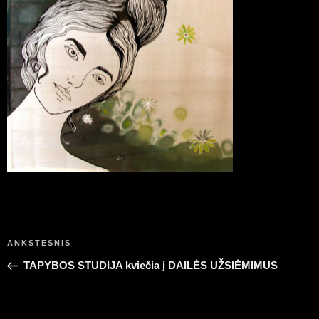
Navigacija
Ankstesnis
ANKSTESNIS
tarp
įrašas
TAPYBOS STUDIJA kviečia į DAILĖS UŽSIĖMIMUS
įrašų