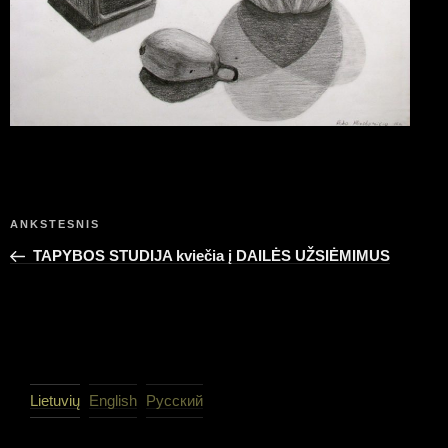
Navigacija
Ankstesnis
ANKSTESNIS
tarp
įrašas
TAPYBOS STUDIJA kviečia į DAILĖS UŽSIĖMIMUS
įrašų
Lietuvių
English
Русский