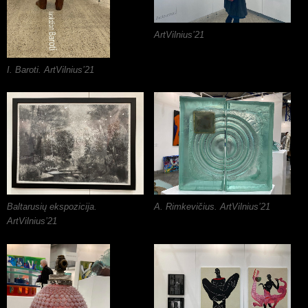
ArtVilnius’21
I. Baroti. ArtVilnius’21
Baltarusių ekspozicija.
A. Rimkevičius. ArtVilnius’21
ArtVilnius’21