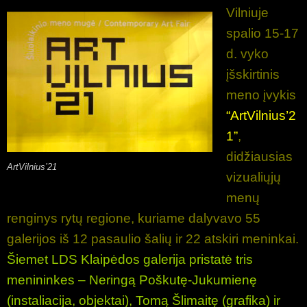
Vilniuje
spalio 15-17
d. vyko
įšskirtinis
meno įvykis
“ArtVilnius’2
1”
,
didžiausias
ArtVilnius’21
vizualiųjų
menų
renginys rytų regione, kuriame dalyvavo 55
galerijos iš 12 pasaulio šalių ir 22 atskiri meninkai.
Šiemet LDS Klaipėdos galerija pristatė tris
menininkes – Neringą Poškutę-Jukumienę
(instaliacija, objektai), Tomą Šlimaitę (grafika) ir