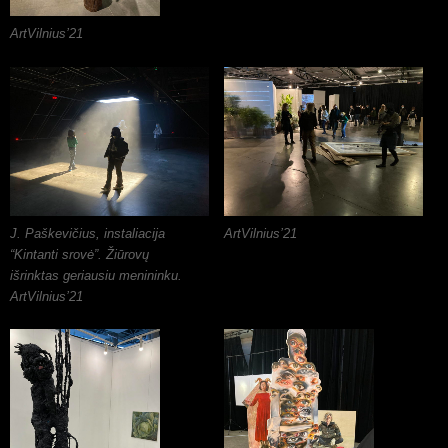
ArtVilnius’21
J. Paškevičius, instaliacija
ArtVilnius’21
“Kintanti srovė”. Žiūrovų
išrinktas geriausiu menininku.
ArtVilnius’21