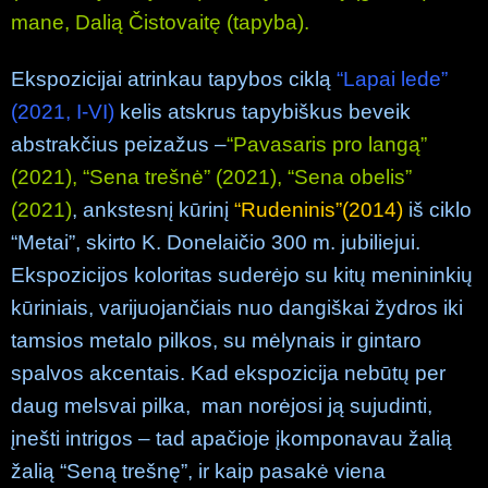
mane, Dalią Čistovaitę (tapyba).
Ekspozicijai atrinkau tapybos ciklą
“Lapai lede”
(2021, I-VI)
kelis atskrus tapybiškus beveik
abstrakčius peizažus –
“Pavasaris pro langą”
(2021), “Sena trešnė” (2021), “Sena obelis”
(2021)
, ankstesnį kūrinį
“Rudeninis”(2014)
iš ciklo
“Metai”, skirto K. Donelaičio 300 m. jubiliejui.
Ekspozicijos koloritas suderėjo su kitų menininkių
kūriniais, varijuojančiais nuo dangiškai žydros iki
tamsios metalo pilkos, su mėlynais ir gintaro
spalvos akcentais. Kad ekspozicija nebūtų per
daug melsvai pilka, man norėjosi ją sujudinti,
įnešti intrigos – tad apačioje įkomponavau žalią
žalią “Seną trešnę”, ir kaip pasakė viena