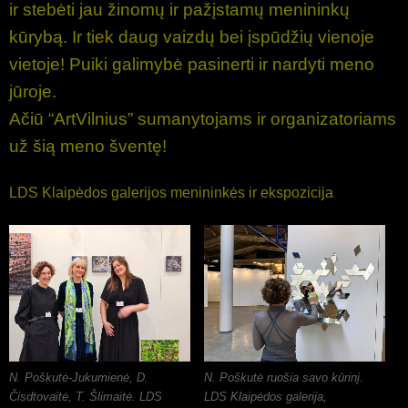
ir stebėti jau žinomų ir pažįstamų menininkų
kūrybą. Ir tiek daug vaizdų bei įspūdžių vienoje
vietoje! Puiki galimybė pasinerti ir nardyti meno
jūroje.
Ačiū “ArtVilnius” sumanytojams ir organizatoriams
už šią meno šventę!
LDS Klaipėdos galerijos menininkės ir ekspozicija
N. Poškutė-Jukumienė, D.
N. Poškutė ruošia savo kūrinį.
Čisdtovaitė, T. Šlimaitė. LDS
LDS Klaipėdos galerija,