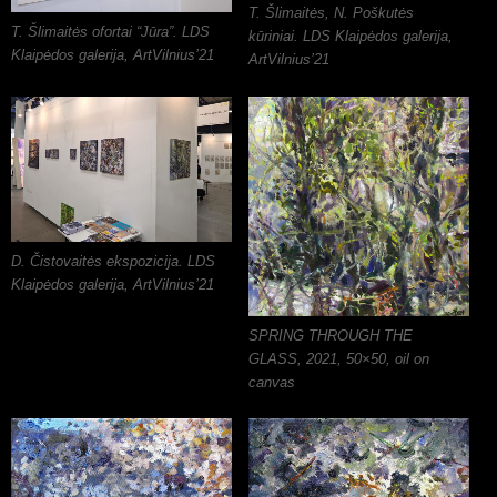
T. Šlimaitės, N. Poškutės
T. Šlimaitės ofortai “Jūra”. LDS
kūriniai. LDS Klaipėdos galerija,
Klaipėdos galerija, ArtVilnius’21
ArtVilnius’21
D. Čistovaitės ekspozicija. LDS
Klaipėdos galerija, ArtVilnius’21
SPRING THROUGH THE
GLASS, 2021, 50×50, oil on
canvas