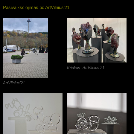
Pasivaikščiojimas po ArtVilnius’21
Kriukas. ArtVilnius’21
ArtVilnius’21