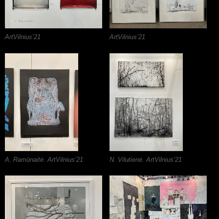
ArtVilnius’21
ArtVilnius’21
A. Ramūnaitė. ArtVilnius’21
N. Vilutienė. ArtVilnius’21