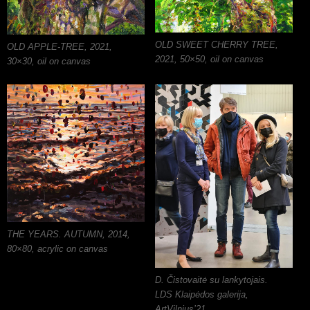
OLD SWEET CHERRY TREE,
OLD APPLE-TREE, 2021,
2021, 50×50, oil on canvas
30×30, oil on canvas
THE YEARS. AUTUMN, 2014,
80×80, acrylic on canvas
D. Čistovaitė su lankytojais.
LDS Klaipėdos galerija,
ArtVilnius’21