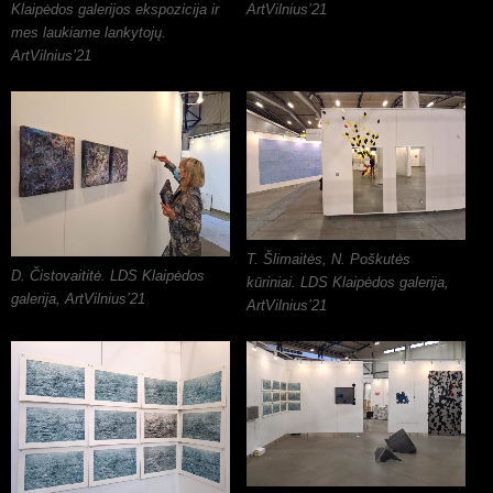
Klaipėdos galerijos ekspozicija ir
ArtVilnius’21
mes laukiame lankytojų.
ArtVilnius’21
T. Šlimaitės, N. Poškutės
D. Čistovaititė. LDS Klaipėdos
kūriniai. LDS Klaipėdos galerija,
galerija, ArtVilnius’21
ArtVilnius’21