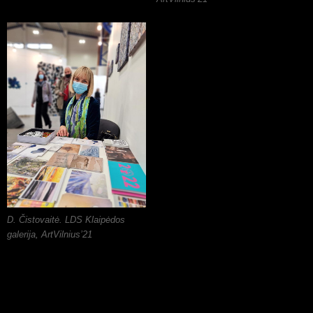
D. Čistovaitė. LDS Klaipėdos
galerija, ArtVilnius’21