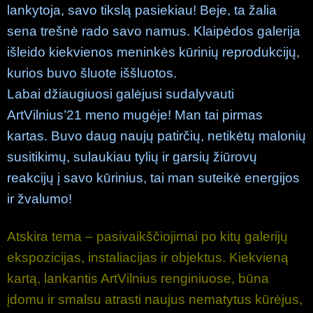
lankytoja, savo tikslą pasiekiau! Beje, ta žalia
sena trešnė rado savo namus. Klaipėdos galerija
išleido kiekvienos meninkės kūrinių reprodukcijų,
kurios buvo šluote iššluotos.
Labai džiaugiuosi galėjusi sudalyvauti
ArtVilnius’21 meno mugėje! Man tai pirmas
kartas. Buvo daug naujų patirčių, netikėtų malonių
susitikimų, sulaukiau tylių ir garsių žiūrovų
reakcijų į savo kūrinius, tai man suteikė energijos
ir žvalumo!
Atskira tema – pasivaikščiojimai po kitų galerijų
ekspozicijas, instaliacijas ir objektus. Kiekvieną
kartą, lankantis ArtVilnius renginiuose, būna
įdomu ir smalsu atrasti naujus nematytus kūrėjus,