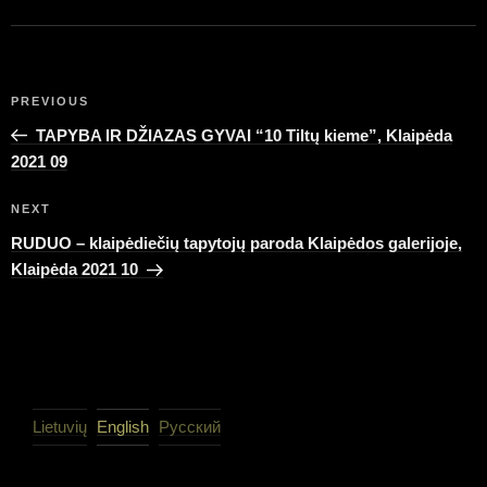
Post
Previous
PREVIOUS
navigation
Post
TAPYBA IR DŽIAZAS GYVAI “10 Tiltų kieme”, Klaipėda
2021 09
Next
NEXT
Post
RUDUO – klaipėdiečių tapytojų paroda Klaipėdos galerijoje,
Klaipėda 2021 10
Lietuvių
English
Русский