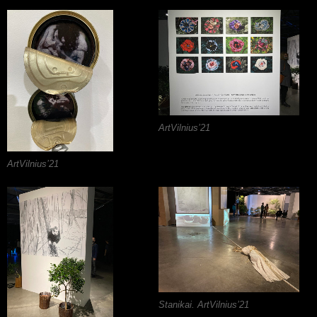
ArtVilnius’21
ArtVilnius’21
Stanikai. ArtVilnius’21