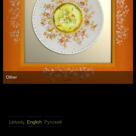
Other
Lietuvių
English
Русский