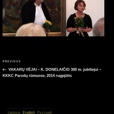
Post
Previous
PREVIOUS
navigation
Post
VAKARŲ VĖJAI – K. DONELAIČIO 300 m. jubiliejui –
KKKC Parodų rūmuose, 2014 rugpjūtis
Lietuvių
English
Русский