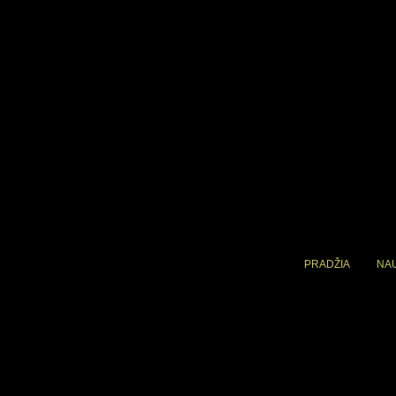
PRADŽIA
NA