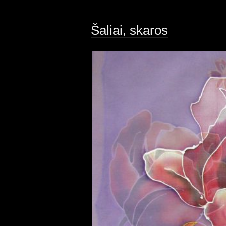
Šaliai, skaros