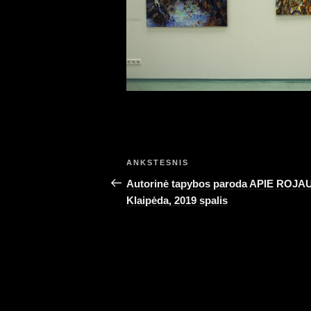
Navigacija
Ankstesnis
ANKSTESNIS
tarp
įrašas
Autorinė tapybos paroda APIE ROJAU
Klaipėda, 2019 spalis
įrašų